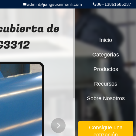
admin@jiangsuxinmanli.com
86--13861685237
cubierta de
SG3312
Inicio
Categorías
Productos
Recursos
Sobre Nosotros
Consigue una
cotización