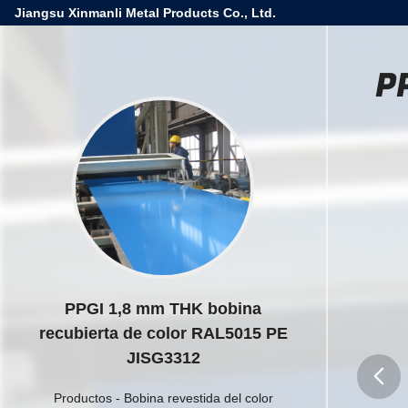
Jiangsu Xinmanli Metal Products Co., Ltd.
P
PPGI 1,8 mm THK bobina
recubierta de color RAL5015 PE
JISG3312
Productos
-
Bobina revestida del color