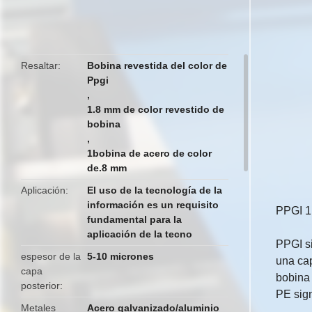
butto
Resaltar
Bobina revestida del color de
Ppgi
,
1.8 mm de color revestido de
bobina
,
1bobina de acero de color
de.8 mm
Aplicación
El uso de la tecnología de la
información es un requisito
PPGI 1
fundamental para la
aplicación de la tecno
PPGI si
espesor de la
5-10 micrones
una cap
capa
bobina 
posterior
PE sign
Metales
Acero galvanizado/aluminio